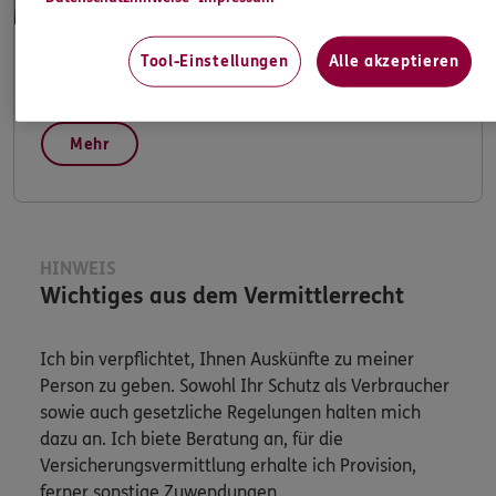
Tool-Einstellungen
Alle akzeptieren
Apps & Mobile Services
Mehr
HINWEIS
Wichtiges aus dem Vermittlerrecht
Ich bin verpflichtet, Ihnen Auskünfte zu meiner
Person zu geben. Sowohl Ihr Schutz als Verbraucher
sowie auch gesetzliche Regelungen halten mich
dazu an. Ich biete Beratung an, für die
Versicherungsvermittlung erhalte ich Provision,
ferner sonstige Zuwendungen.